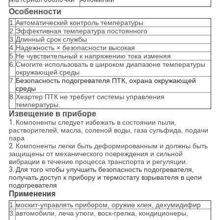
Особенности
1.
Автоматический контроль температуры
2.
Эффективная температура постоянного
3.
Длинный срок службы
4.
Надежность × безопасности высокая
5.
Не чувствительный к напряжению тока изменяя
6.
Смогите использовать в широком диапазоне температуры
окружающей среды
7.
Безопасность подогревателя ПТК, охрана окружающей
среды
8.
Хеартер ПТК не требует системы управления
температуры.
Извещение в приборе
1.
Компоненты следует избежать в состоянии пыли,
растворителей, масла, соленой воды, газа сульфида, подачи
пара
2.
Компоненты легки быть деформированным и должны быть
защищены от механического повреждения и сильной
вибрации в течение процесса транспорта и регуляции.
3.
Для того чтобы улучшить безопасность подогревателя,
получать доступ к прибору и термостату взрывателя в цепи
подогревателя
Применения
1.
москит-управлять прибором, оружие клея, дехумидифир
3.
автомобили, леча утюги, воск-грелка, кондиционеры,