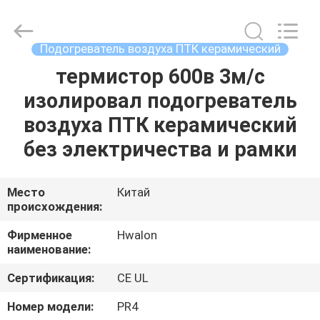
Shenzhen
Hwalon
Electronic
Co.,
Ltd..
Подогреватель воздуха ПТК керамический
All
Rights
Reserved.
термистор 600в 3м/с
ДОМ
изолировал подогреватель
ПРОДУКЦИЯ
воздуха ПТК керамический
без электричества и рамки
О
НАС
Место
Китай
происхождения:
ЭКСКУРСИЯ
Фирменное
Hwalon
наименование:
ПО
Сертификация:
CE UL
ФАБРИКЕ
Номер модели:
PR4