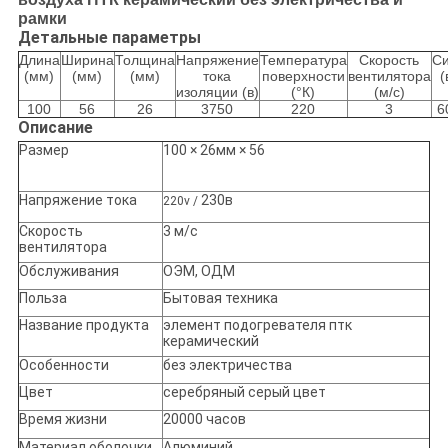
рамки
Детальные параметры
Длина
Ширина
Толщина
Напряжение
Температура
Скорость
С
(мм)
(мм)
(мм)
тока
поверхности
вентилятора
(
изоляции (в)
(°К)
(м/с)
100
56
26
3750
220
3
6
Описание
Размер
100 × 26мм × 56
Напряжение тока
230в
220v /
Скорость
3 м/с
вентилятора
Обслуживания
ОЭМ, ОДМ
Польза
Бытовая техника
Название продукта
элемент подогревателя птк
керамический
Особенности
без электричества
Цвет
серебряный серый цвет
Время жизни
20000 часов
Материал оболочки
Алюминий