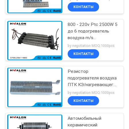
КОНТАКТЫ
800 - 220v Ptc 2500W 5
до 6 подогреватель
воздуха m/s
керамический для
by negotiation MOQ:1000pcs
автоматического
КОНТАКТЫ
кондиционера
Резистор
подогревателя воздуха
ПТК КЭ/нагревающего
элемента для
by negotiation MOQ:1000pcs
термостата топления
КОНТАКТЫ
пола
Автомобильный
керамический