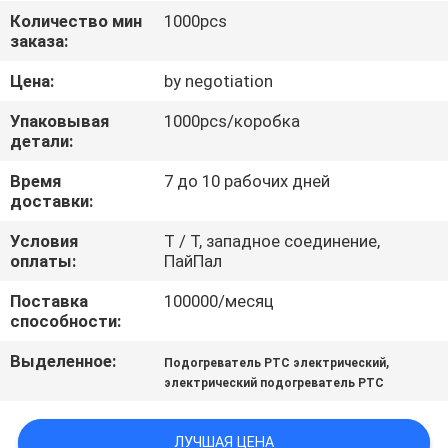
КОНТРОЛЬ
Количество мин
1000pcs
заказа:
КАЧЕСТВА
Цена:
by negotiation
СВЯЗАТЬСЯ
Упаковывая
1000pcs/коробка
С
детали:
НАМИ
Время
7 до 10 рабочих дней
доставки:
НОВОСТИ
Условия
T / Т, западное соединение,
оплаты:
ПайПал
Поставка
100000/месяц
ЗАПРОСИТЬ
способности:
РАСЦЕНКИ
Выделенное:
,
Подогреватель PTC электрический
электрический подогреватель PTC
КАРТА
САЙТА
ЛУЧШАЯ ЦЕНА