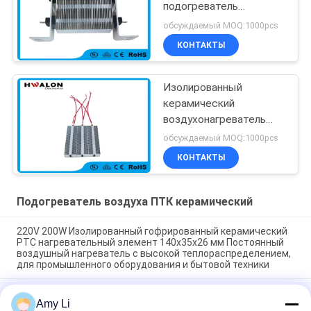
подогреватель
резистора,
обсуждаемый MOQ:1000pcs
электронагреватель
КОНТАКТЫ
ПТК
кондиционирования
воздуха автомобиля
Изолированный
керамический
воздухонагреватель
PTC
обсуждаемый MOQ:1000pcs
КОНТАКТЫ
Подогреватель воздуха ПТК керамический
220V 200W Изолированный гофрированный керамический
PTC нагревательный элемент 140x35x26 мм Постоянный
воздушный нагреватель с высокой теплораспределением,
для промышленного оборудования и бытовой техники
Комната Энергосбережение PTC Автомобиль воздушный
Amy Li
вентилятор нагреватель постоянная температура нагрев