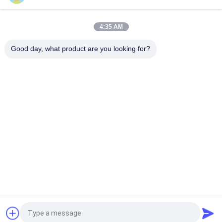
воздушный нагреватель элемент безопасный дом
48V 200w 75x76x26mm ptc керамический воздушный
4:35 AM
вентилятор нагреватель нагреватель для систем
кондиционирования воздуха
Good day, what product are you looking for?
Популярные категории
Все
Подогреватель 
Подогреватель 
PTC Керамический
MCH Керамический
Подогреватель 
Керамический 
Воздуха ПТК 
Подогреватель 
Керамический
Воздуха
PTC Нагреватель 
Нагревающий 
Воды
Элемент Ptc
Термистор С 
Датчик 
Ограничителем 
Температуры 
Входящего Тока 
Термистора NTC
NTC
Запрос Цитировать