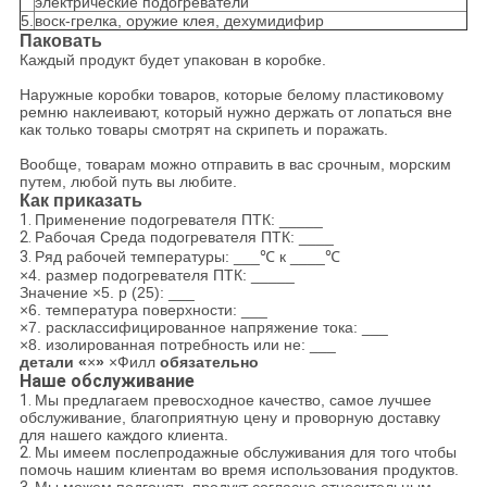
электрические подогреватели
5.
воск-грелка, оружие клея, дехумидифир
Паковать
Каждый продукт будет упакован в коробке.
Наружные коробки товаров, которые белому пластиковому
ремню наклеивают, который нужно держать от лопаться вне
как только товары смотрят на скрипеть и поражать.
Вообще, товарам можно отправить в вас срочным, морским
путем, любой путь вы любите.
Как приказать
1.
Применение подогревателя ПТК: _____
2.
Рабочая Среда подогревателя ПТК: ____
3.
Ряд рабочей температуры: ___℃ к ____℃
×4. размер подогревателя ПТК: _____
Значение ×5. р (25): ___
×6. температура поверхности: ___
×7. расклассифицированное напряжение тока: ___
×8. изолированная потребность или не: ___
детали «
×
»
×Филл
обязательно
Наше обслуживание
1.
Мы предлагаем превосходное качество, самое лучшее
обслуживание, благоприятную цену и проворную доставку
для нашего каждого клиента.
2.
Мы имеем послепродажные обслуживания для того чтобы
помочь нашим клиентам во время использования продуктов.