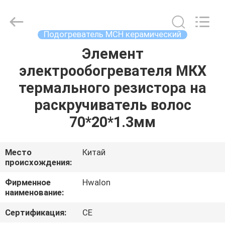
Shenzhen
Hwalon
Electronic
Co.,
Ltd..
Подогреватель MCH керамический
All
Rights
Reserved.
Элемент
ДОМ
электрообогревателя МКХ
ПРОДУКЦИЯ
термального резистора на
раскручиватель волос
О
70*20*1.3мм
НАС
Место
Китай
происхождения:
ЭКСКУРСИЯ
ПО
Фирменное
Hwalon
наименование:
ФАБРИКЕ
Сертификация:
CE