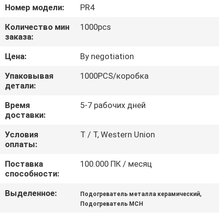
КОНТРОЛЬ
Номер модели:
PR4
КАЧЕСТВА
Количество мин
1000pcs
заказа:
СВЯЗАТЬСЯ
Цена:
By negotiation
С
Упаковывая
1000PCS/коробка
НАМИ
детали:
Время
5-7 рабочих дней
доставки:
НОВОСТИ
Условия
T / T, Western Union
оплаты:
ЗАПРОСИТЬ
Поставка
100.000 ПК / месяц
РАСЦЕНКИ
способности:
Выделенное:
,
Подогреватель металла керамический
КАРТА
Подогреватель MCH
САЙТА