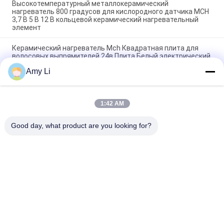
Высокотемпературный металлокерамический
нагреватель 800 градусов для кислородного датчика MCH
3,7 В 5 В 12 В кольцевой керамический нагревательный
элемент
Керамический нагреватель Mch Квадратная плита для
волосовых выпрямителей 24в Плита Белый электрический
керамический нагреватель для медицинских машин MCH
Amy Li
Изолированный резистор
15*70мм Керамическая высокотемпературная плитка для
нагрева MCH Сухое отопление 100°C-230°C 500°C-700°C
1:42 AM
Электрический нагреватель для выпрямления волос 230R
15*70мм
Good day, what product are you looking for?
Популярные категории
Все
Подогреватель 
Подогреватель 
PTC Керамический
MCH Керамический
Подогреватель 
Керамический 
Воздуха ПТК 
Подогреватель 
Керамический
Воздуха