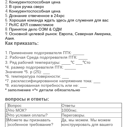
2.
Конкурентоспособная цена
3.
В срок ручка сверх
4.
Конкурентоспособная цена
5.
Дознание отвеченное в 24хрс
6.
Хорошая команда ждать здесь для служения для вас
7.
РоХС &УЛ совместимое
8.
Принятое дело ОЭМ & ОДМ
9.
Основной целевой рынок: Европа, Северная Америка,
Азия.
Как приказать:
1.
Применение подогревателя ПТК: _____
2. Рабочая Среда подогревателя ПТК: ____
3. Ряд рабочей температуры: ____℃ ___℃то
*4. размер подогревателя ПТК: _____
Значение *5. р (25): ___
*6. температура поверхности: ___
*7. расклассифицированное напряжение тока: ___
*8. изолированная потребность или не: ___
* заполнение «*» детали обязательно
вопросы и ответы:
Вопрос
Ответы
1
Что МОК?
1000пкс.
2
Что условия оплаты?
Переговоры.
3
Можете вы признавать
Да, мы можем. Мы можем
особенное требование?
конструировать для вашего