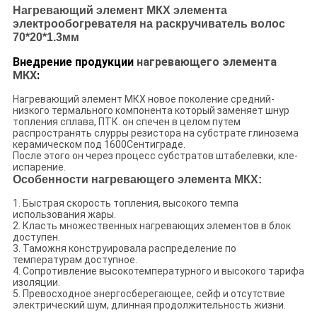
Нагревающий элемент МКХ элемента
электрообогревателя на раскручиватель волос
70*20*1.3мм
Внедрение продукции
нагревающего элемента
МКХ
:
Нагревающий элемент МКХ новое поколение средний-
низкого термального компонента который заменяет шнур
топления сплава, ПТК. он спечен в целом путем
распространять слурры резистора на субстрате глинозема
керамическом под 1600Сентиграде.
После этого он через процесс субстратов штабелевки, кле-
испарение.
Особенности нагревающего элемента МКХ:
1. Быстрая скорость топления, высокого темпа
использования жары.
2. Класть множественных нагревающих элементов в блок
доступен.
3. Таможня конструировала распределение по
температурам доступное.
4. Сопротивление высокотемпературного и высокого тарифа
изоляции.
5. Превосходное энергосберегающее, сейф и отсутствие
электрический шум, длинная продолжительность жизни.