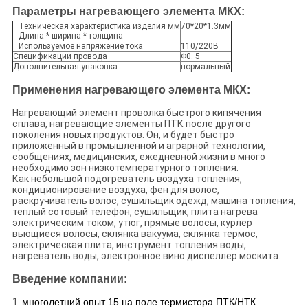
Параметры нагревающего элемента МКХ:
Техническая характеристика изделия мм
70*20*1.3мм
Длина * ширина * толщина
Используемое напряжение тока
110/220В
Спецификации провода
Φ0. 5
Дополнительная упаковка
нормальный
Применения нагревающего элемента МКХ:
Нагревающий элемент проволка быстрого кипячения
сплава, нагревающие элементы ПТК после другого
поколения новых продуктов. Он, и будет быстро
приложенный в промышленной и аграрной технологии,
сообщениях, медицинских, ежедневной жизни в много
необходимо зон низкотемпературного топления.
Как небольшой подогреватель воздуха топления,
кондиционирование воздуха, фен для волос,
раскручиватель волос, сушильщик одежд, машина топления,
теплый сотовый телефон, сушильщик, плита нагрева
электрическим током, утюг, прямые волосы, курлер
вьющиеся волосы, склянка вакуума, склянка термос,
электрическая плита, инструмент топления воды,
нагреватель воды, электронное вино диспеллер москита.
Введение компании:
1.
многолетний опыт 15 на поле термистора ПТК/НТК.