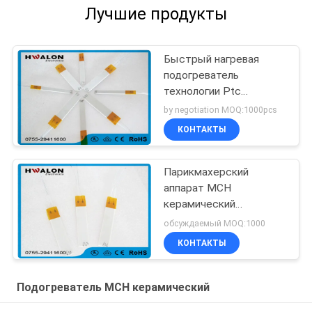
Лучшие продукты
Быстрый нагревая
подогреватель
технологии Ptc
скорости для
by negotiation MOQ:1000pcs
раскручивателя/Curler
КОНТАКТЫ
волос
Парикмахерский
аппарат MCH
керамический
нагреватель
обсуждаемый MOQ:1000
КОНТАКТЫ
Подогреватель MCH керамический