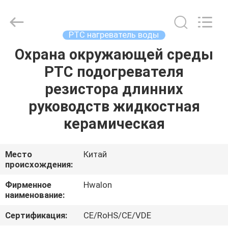
Shenzhen
Hwalon
Electronic
Co.,
Ltd..
PTC нагреватель воды
All
Rights
Reserved.
Охрана окружающей среды
ДОМ
PTC подогревателя
ПРОДУКЦИЯ
резистора длинних
руководств жидкостная
О
керамическая
НАС
Место
Китай
происхождения:
ЭКСКУРСИЯ
ПО
Фирменное
Hwalon
наименование:
ФАБРИКЕ
Сертификация:
CE/RoHS/CE/VDE