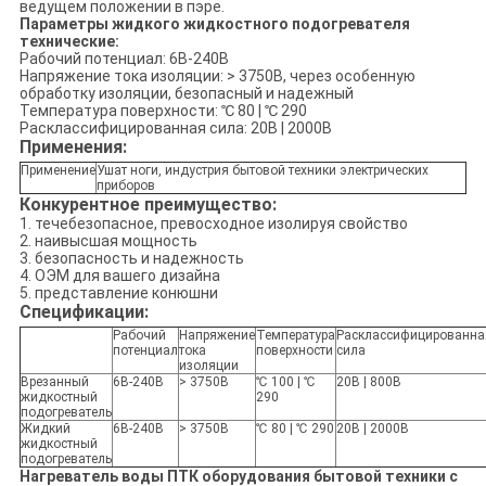
ведущем положении в пэре.
Параметры жидкого жидкостного подогревателя
технические:
Рабочий потенциал: 6В-240В
Напряжение тока изоляции: > 3750В, через особенную
обработку изоляции, безопасный и надежный
Температура поверхности: ℃ 80 | ℃ 290
Расклассифицированная сила: 20В | 2000В
Применения:
Применение
Ушат ноги, индустрия бытовой техники электрических
приборов
Конкурентное преимущество:
1. течебезопасное, превосходное изолируя свойство
2. наивысшая мощность
3. безопасность и надежность
4. ОЭМ для вашего дизайна
5. представление конюшни
Спецификации:
Рабочий
Напряжение
Температура
Расклассифицированна
потенциал
тока
поверхности
сила
изоляции
Врезанный
6В-240В
> 3750В
℃ 100 | ℃
20В | 800В
жидкостный
290
подогреватель
Жидкий
6В-240В
> 3750В
℃ 80 | ℃ 290
20В | 2000В
жидкостный
подогреватель
Нагреватель воды ПТК оборудования бытовой техники с