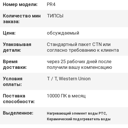
КОНТРОЛЬ
Номер модели:
PR4
КАЧЕСТВА
Количество мин
ТИПСЫ
заказа:
СВЯЗАТЬСЯ
Цена:
обсуждаемый
С
Упаковывая
Стандартный пакет CTN или
НАМИ
детали:
согласно требованию к клиента
Время
через 25 рабочих дней после
доставки:
получили вашу компенсацию
НОВОСТИ
Условия
T / T, Western Union
оплаты:
ЗАПРОСИТЬ
Поставка
10000 ПК в месяц
РАСЦЕНКИ
способности:
Выделенное:
,
Нагревающий элемент воды PTC
КАРТА
Керамический подогреватель воды
САЙТА