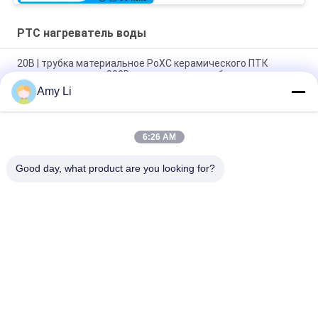
PTC нагреватель воды
20В | трубка материальное РоХС керамического ПТК
нагревателя воды 800В алюминиевая одобрил
Amy Li
Немедленный нагреватель воды Птк, подогреватель Птк
электронного блока 20-800в для ушата ноги
6:26 AM
алюминиевый немедленный подогреватель элемента птк
воды 20-2000в для прибора ванны ноги электрического
Good day, what product are you looking for?
Популярные категории
Все
Подогреватель 
Подогреватель 
PTC Керамический
MCH Керамический
Подогреватель 
Керамический 
Воздуха ПТК 
Подогреватель 
Керамический
Воздуха