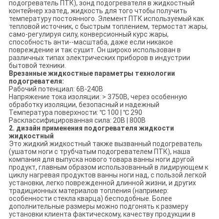
подогреватель ПТК), зонд подогревателя в жидкостный
контейнер хэатед, жидкость для того чтобы получить
температуру постоянного. Элемент ПТК используемый как
тепловой источник, с быстрым топлением, термостат жары,
само-регулируя силу, конверсионный курс жары,
способность анти--масштаба, даже если никакое
повреждение и так сушит. Он широко использован в
различных типах электрических приборов в индустрии
бытовой техники.
Врезанные жидкостные параметры технологии
подогревателя:
Рабочий потенциал: 6В-240В
Напряжение тока изоляции: > 3750В, через особенную
обработку изоляции, безопасный и надежный
Температура поверхности: ℃ 100 | ℃ 290
Расклассифицированная сила: 20В | 800В
2. дизайн применения подогревателя жидкости
жидкостный
Это жидкий жидкостный также вызванный подогреватель
(ушатом ноги с трубчатым подогревателем ПТК), наша
компания для выпуска нового товара ванны ноги другой
продукт, главным образом использованный в лидирующем к
циклу нагревая продуктов ванны ноги над, с пользой легкой
установки, легко поврежденной длинной жизни, и других
традиционных материалов топления (например:
особенности стекла кварца) бесподобные. Более
дополнительные размеры можно подгонять к размеру
установки клиента фактическому, качеству продукции в