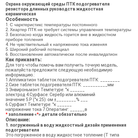
Охрана окружающей среды ПТК подогревателя
резистора длинных руководств жидкостная
керамическая
Особенность
1.
С чарктеристикс температуры постоянного
2.
Хеартер ПТК не требует системы управления температуры
3.
Безопасно когда жидкость горится вне в жидкостном
приборе топления
4.
Не чувствительный к напряжению тока изменяя
5.
Широкий рабочий потенциал
6.
Восстановление автоматически после инвалидатион
Как приказать:
Для того чтобы помочь вам получить точную модель,
пожалуйста предложите следующую необходимую
информацию.:
1.Аппликатион таблеток подогревателя ПТК: ________
2.Сизе таблеток подогревателя ПТК: __________мм
3.Энвироньмэнт Темпетуре: °к ______
электрод 4.Сурфасе: Серебр или алюминий
значение 5.Р (°к 25): ом ±________% ___
6.Сурфакт Темпетуре: °к ______
напряжение тока 7.Оператинг: ______в
*
заполнение «
*
» детали обязательно
Описание:
1. погруженный в воду жидкостный дизайн применения
подогревателя
Это погруженное в воду жидкостное топление (Т типа