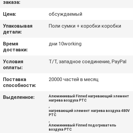
заказа:
КОНТРОЛЬ
КАЧЕСТВА
Цена:
обсуждаемый
Упаковывая
Поли сумки + коробки коробки
СВЯЗАТЬСЯ
детали:
С
Время
дни 10working
доставки:
НАМИ
Условия
T/T, западное соединение, PayPal
оплаты:
НОВОСТИ
Поставка
20000 частей в месяц
способности:
ЗАПРОСИТЬ
Выделенное:
Алюминиевый Finned нагревающий элемент
РАСЦЕНКИ
нагрева воздуха PTC
,
нагревающий элемент нагрева воздуха 480V
PTC
КАРТА
,
Алюминиевый Finned подогреватель
САЙТА
воздуха PTC