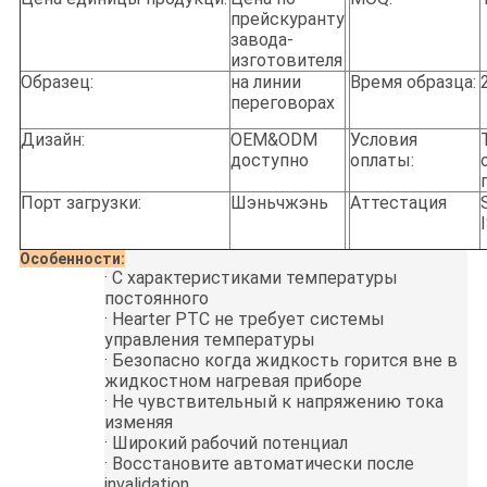
прейскуранту
завода-
изготовителя
Образец:
на линии
Время образца:
переговорах
Дизайн:
OEM&ODM
Условия
доступно
оплаты:
Порт загрузки:
Шэньчжэнь
Аттестация
Особенности:
·
С характеристиками температуры
постоянного
·
Hearter PTC не требует системы
управления температуры
·
Безопасно когда жидкость горится вне в
жидкостном нагревая приборе
·
Не чувствительный к напряжению тока
изменяя
·
Широкий рабочий потенциал
·
Восстановите автоматически после
invalidation