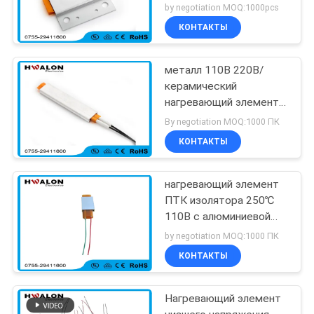
сушильщика руки с
by negotiation MOQ:1000pcs
снабжением жилищем
КОНТАКТЫ
нержавеющей стали
металл 110В 220В/
керамический
нагревающий элемент
ПТК для бытовых
By negotiation MOQ:1000 ПК
техник
КОНТАКТЫ
нагревающий элемент
ПТК изолятора 250℃
110В с алюминиевой
раковиной
by negotiation MOQ:1000 ПК
КОНТАКТЫ
Нагревающий элемент