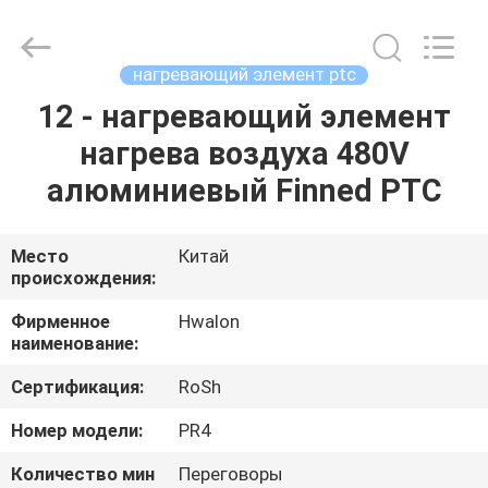
Shenzhen
Hwalon
Electronic
Co.,
Ltd..
нагревающий элемент ptc
All
Rights
Reserved.
12 - нагревающий элемент
ДОМ
нагрева воздуха 480V
ПРОДУКЦИЯ
алюминиевый Finned PTC
О
Место
Китай
происхождения:
НАС
Фирменное
Hwalon
наименование:
ЭКСКУРСИЯ
Сертификация:
RoSh
ПО
ФАБРИКЕ
Номер модели:
PR4
Количество мин
Переговоры