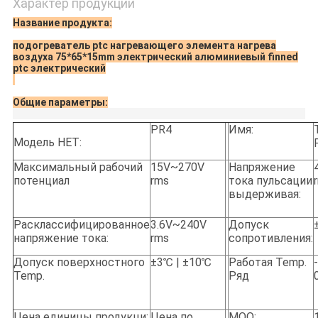
Характер продукции
Название продукта:
подогреватель ptc нагревающего элемента нагрева
воздуха 75*65*15mm электрический алюминиевый finned
ptc электрический
Общие параметры:
PR4
Имя:
Модель НЕТ:
Максимальный рабочий
15V~270V
Напряжение
потенциал
rms
тока пульсации
выдерживая:
Расклассифицированное
3.6V~240V
Допуск
напряжение тока:
rms
сопротивления:
Допуск поверхностного
±3℃ | ±10℃
Работая Temp.
Temp.
Ряд
Цена единицы продукци:
Цена по
MOQ: