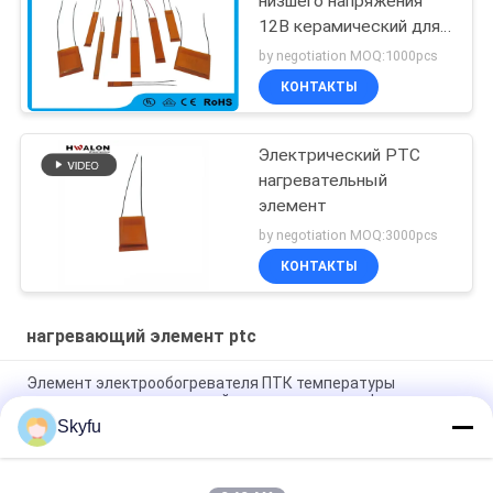
низшего напряжения
12В керамический для
раскручивателей фена
by negotiation MOQ:1000pcs
для волос и волос
КОНТАКТЫ
Электрический PTC
нагревательный
элемент
by negotiation MOQ:3000pcs
КОНТАКТЫ
нагревающий элемент ptc
Элемент электрообогревателя ПТК температуры
постоянного керамический с изолированным фильмом
Skyfu
Навощите нагревающий элемент 1 ПТК - керамический
нагревающий элемент 5000охмс с фильмом изоляции