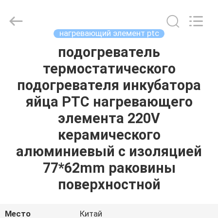
Shenzhen
Hwalon
Electronic
Co.,
Ltd..
нагревающий элемент ptc
All
Rights
Reserved.
подогреватель
ДОМ
термостатического
ПРОДУКЦИЯ
подогревателя инкубатора
яйца PTC нагревающего
О
элемента 220V
НАС
керамического
алюминиевый с изоляцией
ЭКСКУРСИЯ
77*62mm раковины
ПО
поверхностной
ФАБРИКЕ
Место
Китай