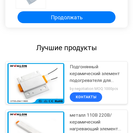
подогревателя инкубатора яйца
PTC нагревающего элемента
220V керамического
алюминиевый с изоляцией
Продолжать
77*62mm раковины
поверхностной
Лучшие продукты
Подгонянный
керамический элемент
подогревателя для
сушильщика руки с
by negotiation MOQ:1000pcs
снабжением жилищем
КОНТАКТЫ
нержавеющей стали
металл 110В 220В/
керамический
нагревающий элемент