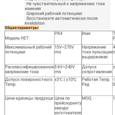
·
Не чувствительный к напряжению тока
изменяя
·
Широкий рабочий потенциал
·
Восстановите автоматически после
invalidation
Общие параметры:
PR4
Имя:
Модель НЕТ:
Максимальный рабочий
15V~270V
Напряжение
потенциал
rms
тока пульсации
r
выдерживая:
Расклассифицированное
3.6V~240V
Допуск
±
напряжение тока:
rms
сопротивления:
Допуск поверхностного
±3℃ | ±10℃
Работая Temp.
-
Temp.
Ряд
Цена единицы продукци:
Цена по
MOQ:
1
прейскуранту
завода-
изготовителя