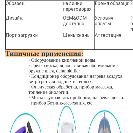
Образец:
на линии
Время образца:
2
переговорах
Дизайн:
OEM&ODM
Условия
T
доступно
оплаты:
о
Порт загрузки:
Шэньчжэнь
Аттестация
Типичные применения:
·
Оборудование кипяченой воды.
·
Грелка воска, волос-завивая оборудование,
оружие клея, dehumidifier
·
Кондиционер оборудования нагрева воздуха,
ветр-греть, холодных и теплых.
·
Физическая обработка, прибор массажа,
топление биологии.
·
Москит-управлять прибором, нагревая доска.
·
прибор Ботинк-засыхания, etc.