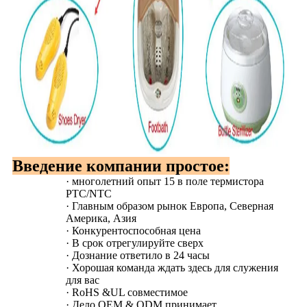
Введение компании простое:
·
многолетний опыт 15 в поле термистора
PTC/NTC
·
Главным образом рынок Европа, Северная
Америка, Азия
·
Конкурентоспособная цена
·
В срок отрегулируйте сверх
·
Дознание ответило в 24 часы
·
Хорошая команда ждать здесь для служения
для вас
·
RoHS &UL совместимое
·
Дело OEM & ODM принимает