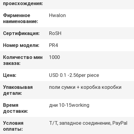
КОНТРОЛЬ
происхождения:
КАЧЕСТВА
Фирменное
Hwalon
наименование:
СВЯЗАТЬСЯ
Сертификация:
RoSH
С
Номер модели:
PR4
НАМИ
Количество мин
1000
заказа:
НОВОСТИ
Цена:
USD 0.1 -2.56per piece
Упаковывая
поли сумки + коробка коробки
ЗАПРОСИТЬ
детали:
РАСЦЕНКИ
Время
дни 10-15working
доставки:
КАРТА
Условия
T/T, западное соединение, PayPal
оплаты:
САЙТА