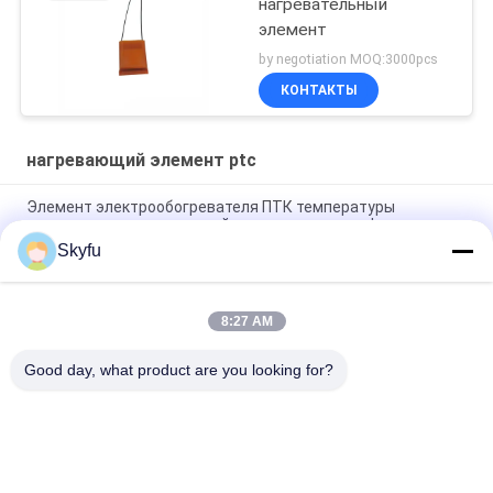
нагревательный
элемент
by negotiation MOQ:3000pcs
КОНТАКТЫ
нагревающий элемент ptc
Элемент электрообогревателя ПТК температуры
постоянного керамический с изолированным фильмом
Skyfu
Навощите нагревающий элемент 1 ПТК - керамический
нагревающий элемент 5000охмс с фильмом изоляции
8:27 AM
Элемент подогревателя Птк высокой надежности ОДМ
ОЭМ электрический для оружия клея
Good day, what product are you looking for?
Популярные категории
Все
Подогреватель 
Подогреватель 