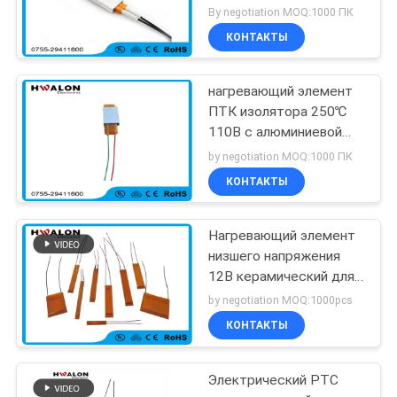
ПТК для бытовых
By negotiation MOQ:1000 ПК
техник
КОНТАКТЫ
нагревающий элемент
ПТК изолятора 250℃
110В с алюминиевой
раковиной
by negotiation MOQ:1000 ПК
КОНТАКТЫ
Нагревающий элемент
низшего напряжения
12В керамический для
раскручивателей фена
by negotiation MOQ:1000pcs
для волос и волос
КОНТАКТЫ
Электрический PTC