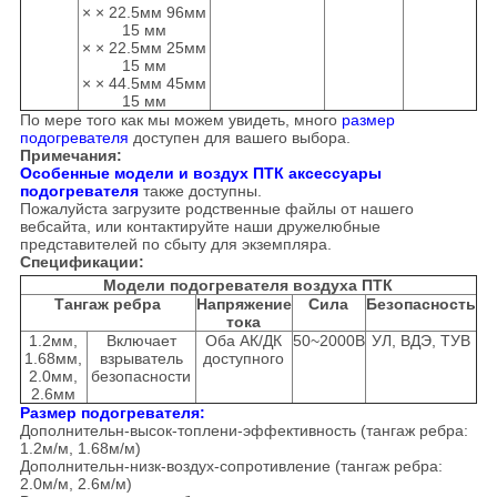
× × 22.5мм 96мм
15 мм
× × 22.5мм 25мм
15 мм
× × 44.5мм 45мм
15 мм
По мере того как мы можем увидеть, много
размер
подогревателя
доступен для вашего выбора.
Примечания:
Особенные модели и воздух ПТК аксессуары
подогревателя
также доступны.
Пожалуйста загрузите родственные файлы от нашего
вебсайта, или контактируйте наши дружелюбные
представителей по сбыту для экземпляра.
Спецификации:
Модели подогревателя воздуха ПТК
Тангаж ребра
Напряжение
Сила
Безопасность
тока
1.2мм,
Включает
Оба АК/ДК
50~2000В
УЛ, ВДЭ, ТУВ
1.68мм,
взрыватель
доступного
2.0мм,
безопасности
2.6мм
Размер подогревателя:
Дополнительн-высок-топлени-эффективность (тангаж ребра:
1.2м/м, 1.68м/м)
Дополнительн-низк-воздух-сопротивление (тангаж ребра:
2.0м/м, 2.6м/м)