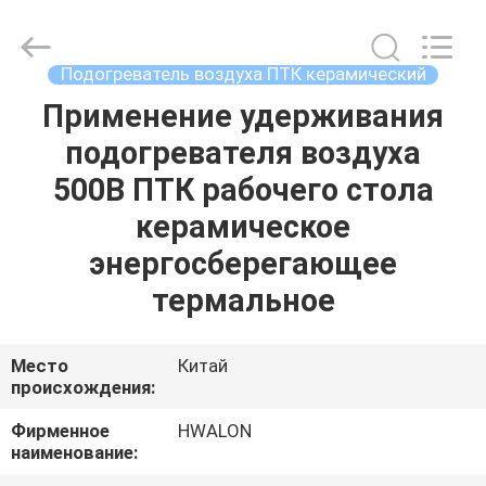
Shenzhen
Hwalon
Electronic
Co.,
Ltd..
Подогреватель воздуха ПТК керамический
All
Rights
Reserved.
Применение удерживания
ДОМ
подогревателя воздуха
ПРОДУКЦИЯ
500В ПТК рабочего стола
керамическое
О
энергосберегающее
НАС
термальное
ЭКСКУРСИЯ
Место
Китай
происхождения:
ПО
ФАБРИКЕ
Фирменное
HWALON
наименование: