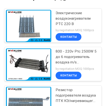
Электрические
воздухонагреватели
PTC 220 В
by negotiation MOQ:1000pcs
КОНТАКТЫ
800 - 220v Ptc 2500W 5
до 6 подогреватель
воздуха m/s
керамический для
by negotiation MOQ:1000pcs
автоматического
КОНТАКТЫ
кондиционера
Резистор
подогревателя воздуха
ПТК КЭ/нагревающего