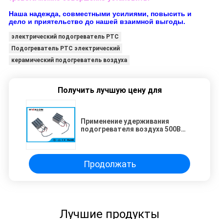
Наша надежда, совместными усилиями, повысить и
дело и приятельство до нашей взаимной выгоды.
электрический подогреватель PTC
Подогреватель PTC электрический
керамический подогреватель воздуха
Получить лучшую цену для
Применение удерживания
подогревателя воздуха 500В
ПТК рабочего стола
керамическое
энергосберегающее
термальное
Продолжать
Лучшие продукты