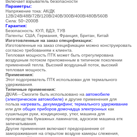
Включает взрыватель безопасности
Параметры:
Напряжение тока: АК/ДК
12В/24В/48В/72В/120В/240В/300В/400В/480В/560В
Сила: 50~2000В
Гарантия:
Безопасность: КУЛ, ВДЭ, ТУВ
Патенты: США, Германия, Франция, Британ, Китай
Изготовленные на заказ спецификации:
Изготовленные на заказ спецификации можно конструировать
согласно требованиям к клиента.
Тепловая мощность ПТК может быть отрегулирована
воздушным потоком приложенным в типичном поколении
применений тепла. Высокий воздушный поток, высокий
тепловая мощность.
Применения:
Этот подогреватель ПТК использован для термального
удерживания.
Типичные применения:
ДК/АК---Смогите быть использовано на
автомобиле
(электрическом автомобиле)
и другие применения для
польза
нагревать, дехумидифинг, термального удерживание
или для
общих приборов домочадца электронных
как
сушильщик руки, кондиционер, утюг, машина для
производства бумажных ламинатов, адхэсизе машина етк
запечатывания.
Другие применения включают предохранение от
замораживания на открытом воздухе камеры слежения,