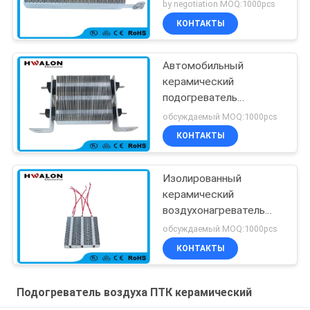
элемента для
by negotiation MOQ:1000pcs
термостата топления
КОНТАКТЫ
пола
Автомобильный
керамический
подогреватель
резистора,
обсуждаемый MOQ:1000pcs
электронагреватель
КОНТАКТЫ
ПТК
кондиционирования
воздуха автомобиля
Изолированный
керамический
воздухонагреватель
PTC
обсуждаемый MOQ:1000pcs
КОНТАКТЫ
Подогреватель воздуха ПТК керамический