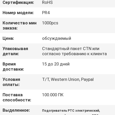
КОНТРОЛЬ
Сертификация:
RoHS
КАЧЕСТВА
Номер модели:
PR4
Количество мин
1000pcs
СВЯЗАТЬСЯ
заказа:
С
Цена:
обсуждаемый
НАМИ
Упаковывая
Стандартный пакет CTN или
детали:
согласно требованию к клиента
НОВОСТИ
Время
15 до 20 дней
доставки:
ЗАПРОСИТЬ
Условия
T/T, Western Union, Paypal
оплаты:
РАСЦЕНКИ
Поставка
100.000 ПК
способности:
КАРТА
Выделенное:
,
Подогреватель PTC электрический
САЙТА