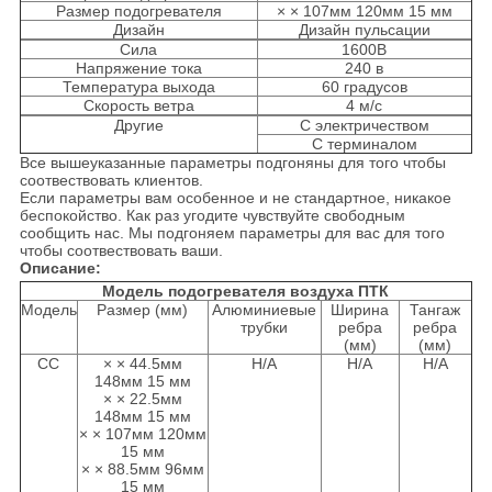
Размер подогревателя
× × 107мм 120мм 15 мм
Дизайн
Дизайн пульсации
Сила
1600В
Напряжение тока
240 в
Температура выхода
60 градусов
Скорость ветра
4 м/с
Другие
С электричеством
С терминалом
Все вышеуказанные параметры подгоняны для того чтобы
соотвествовать клиентов.
Если параметры вам особенное и не стандартное, никакое
беспокойство. Как раз угодите чувствуйте свободным
сообщить нас. Мы подгоняем параметры для вас для того
чтобы соотвествовать ваши.
Описание:
Модель подогревателя воздуха ПТК
Модель
Размер (мм)
Алюминиевые
Ширина
Тангаж
трубки
ребра
ребра
(мм)
(мм)
СС
× × 44.5мм
Н/А
Н/А
Н/А
148мм 15 мм
× × 22.5мм
148мм 15 мм
× × 107мм 120мм
15 мм
× × 88.5мм 96мм
15 мм