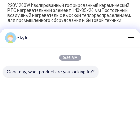
220V 200W Изолированный гофрированный керамический
PTC нагревательный элемент 140x35x26 мм Постоянный
воздушный нагреватель с высокой теплораспределением,
для промышленного оборудования и бытовой техники
Комната Энергосбережение PTC Автомобиль воздушный
Skyfu
вентилятор нагреватель постоянная температура нагрев
воздушный нагреватель элемент безопасный дом
48V 200w 75x76x26mm ptc керамический воздушный
9:26 AM
вентилятор нагреватель нагреватель для систем
кондиционирования воздуха
Good day, what product are you looking for?
Популярные категории
Все
Подогреватель 
Подогреватель 
PTC Керамический
MCH Керамический
Подогреватель 
Керамический 
Воздуха ПТК 
Подогреватель 
Керамический
Воздуха
PTC Нагреватель 
Нагревающий 