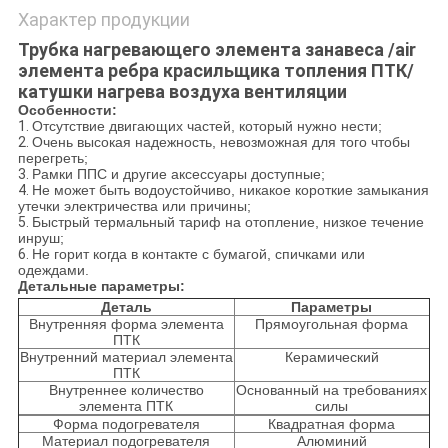
Характер продукции
Трубка нагревающего элемента занавеса /air
элемента ребра красильщика топления ПТК/
катушки нагрева воздуха вентиляции
Особенности:
1.
Отсутствие двигающих частей, который нужно нести;
2.
Очень высокая надежность, невозможная для того чтобы
перегреть;
3.
Рамки ППС и другие аксессуары доступные;
4.
Не может быть водоустойчиво, никакое короткие замыкания
утечки электричества или причины;
5.
Быстрый термальный тариф на отопление, низкое течение
инруш;
6.
Не горит когда в контакте с бумагой, спичками или
одеждами.
Детальные параметры:
Деталь
Параметры
Внутренняя форма элемента
Прямоугольная форма
ПТК
Внутренний материал элемента
Керамический
ПТК
Внутреннее количество
Основанный на требованиях
элемента ПТК
силы
Форма подогревателя
Квадратная форма
Материал подогревателя
Алюминий