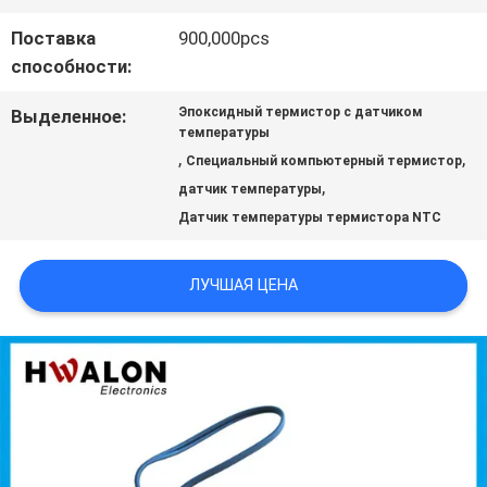
ЗАПРОСИТЬ
Поставка
900,000pcs
РАСЦЕНКИ
способности:
Эпоксидный термистор с датчиком
Выделенное:
КАРТА
температуры
,
,
Специальный компьютерный термистор
САЙТА
,
датчик температуры
Датчик температуры термистора NTC
ПОЛИТИКА
ЛУЧШАЯ ЦЕНА
КОНФИДЕНЦИАЛЬНОСТИ