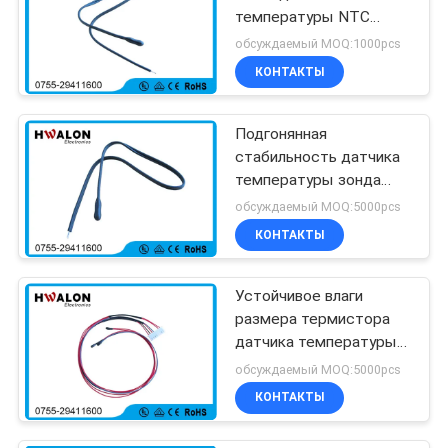
температуры NTC
термистора Electical
обсуждаемый MOQ:1000pcs
компьютера с шариком
КОНТАКТЫ
эпоксидной смолы
Подгонянная
стабильность датчика
температуры зонда
размера НТК
обсуждаемый MOQ:5000pcs
радиальной покрытая
КОНТАКТЫ
смолой высокая
Устойчивое влаги
размера термистора
датчика температуры
термистора МФ52 НТК
обсуждаемый MOQ:5000pcs
небольшое
КОНТАКТЫ