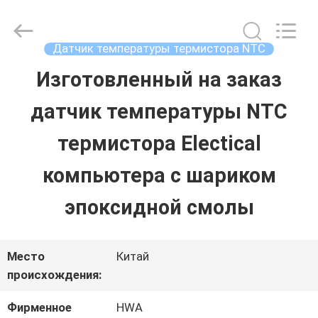
2026
Shenzhen
Hwalon
Electronic
Датчик температуры термистора NTC
Co.,
Ltd..
Изготовленный на заказ
ДОМ
All
Rights
Reserved.
датчик температуры NTC
ПРОДУКЦИЯ
термистора Electical
компьютера с шариком
О
эпоксидной смолы
НАС
Место
Китай
ЭКСКУРСИЯ
происхождения:
ПО
Фирменное
HWA