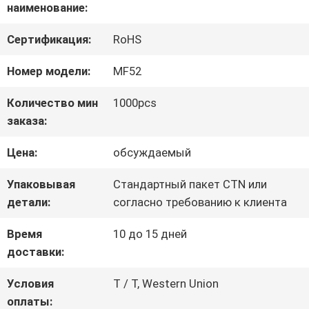
наименование:
ФАБРИКЕ
Сертификация:
RoHS
КОНТРОЛЬ
Номер модели:
MF52
КАЧЕСТВА
Количество мин
1000pcs
заказа:
СВЯЗАТЬСЯ
Цена:
обсуждаемый
С
Упаковывая
Стандартный пакет CTN или
детали:
согласно требованию к клиента
НАМИ
Время
10 до 15 дней
доставки:
НОВОСТИ
Условия
T / T, Western Union
оплаты: