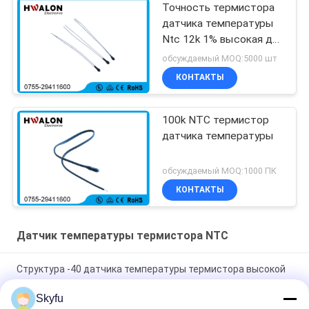
Точность термистора
датчика температуры
Ntc 12k 1% высокая для
плитаа индукции
обсуждаемый MOQ:5000 шт
КОНТАКТЫ
100k NTC термистор
датчика температуры
обсуждаемый MOQ:1000 ПК
КОНТАКТЫ
Датчик температуры термистора NTC
Структура -40 датчика температуры термистора высокой
точности твердая ряд Темп ~125 градусов
Skyfu